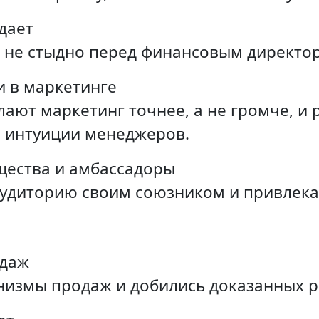
дает
й не стыдно перед финансовым директо
и в маркетинге
лают маркетинг точнее, а не громче, и
на интуиции менеджеров.
щества и амбассадоры
аудиторию своим союзником и привлека
одаж
низмы продаж и добились доказанных р