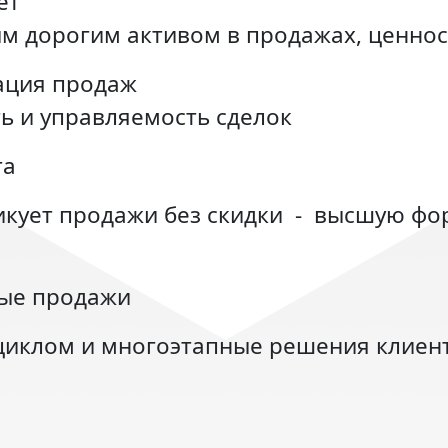
ет
ым дорогим активом
в
продажах, ценно
ация продаж
ь и управляемость сделок
та
кует продажи без скидки
-
высшую фор
ые продажи
иклом и многоэтапные решения клиен