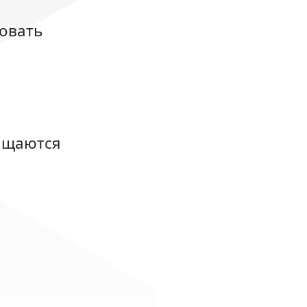
ровать
ращаются