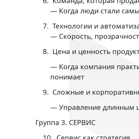
6.
Команда, которая прода
— Когда люди стали сам
7.
Технологии и автоматиз
— Скорость, прозрачност
8.
Цена и ценность продук
— Когда компания практи
понимает
9.
Сложные и корпоративн
— Управление длинным ц
Группа 3. СЕРВИС
10.
Сервис как стратегия