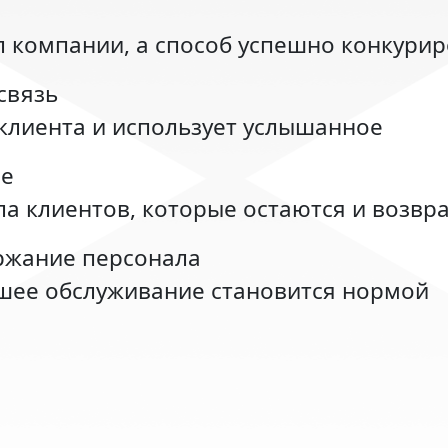
ел компании, а способ успешно конкури
связь
клиента и использует услышанное
ие
ла клиентов, которые остаются и возв
ержание персонала
ошее обслуживание становится нормой