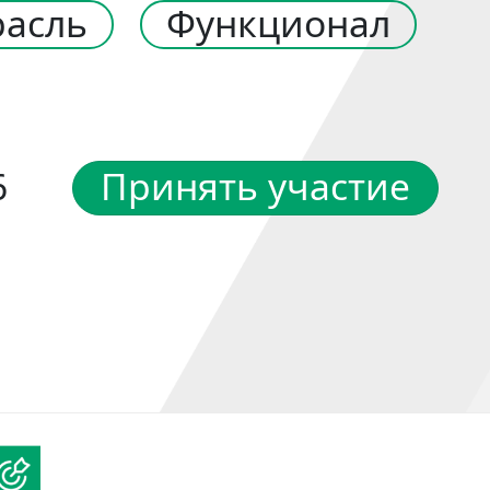
расль
Функционал
6
Принять участие