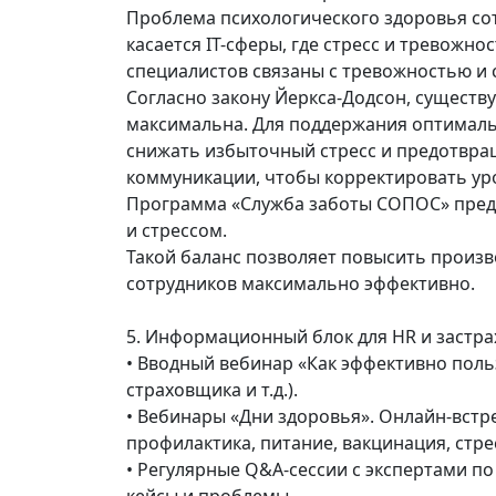
Проблема психологического здоровья со
касается IT-сферы, где стресс и тревожно
специалистов связаны с тревожностью и 
Согласно закону Йеркса-Додсон, существ
максимальна. Для поддержания оптималь
снижать избыточный стресс и предотвращ
коммуникации, чтобы корректировать уро
Программа «Служба заботы СОПОС» предп
и стрессом.
Такой баланс позволяет повысить произв
сотрудников максимально эффективно.
5. Информационный блок для HR и застра
• Вводный вебинар «Как эффективно поль
страховщика и т.д.).
• Вебинары «Дни здоровья». Онлайн-встр
профилактика, питание, вакцинация, стре
• Регулярные Q&A-сессии с экспертами по