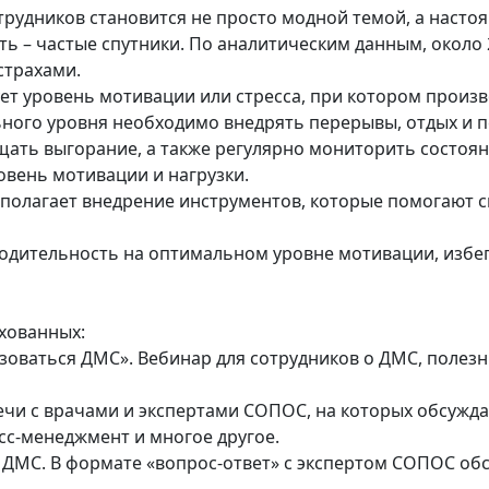
трудников становится не просто модной темой, а наст
сть – частые спутники. По аналитическим данным, около 
страхами.
ует уровень мотивации или стресса, при котором произ
ного уровня необходимо внедрять перерывы, отдых и п
ать выгорание, а также регулярно мониторить состоян
вень мотивации и нагрузки.
олагает внедрение инструментов, которые помогают с
одительность на оптимальном уровне мотивации, избег
хованных:
зоваться ДМС». Вебинар для сотрудников о ДМС, полезн
ечи с врачами и экспертами СОПОС, на которых обсужд
сс-менеджмент и многое другое.
 ДМС. В формате «вопрос-ответ» с экспертом СОПОС обс