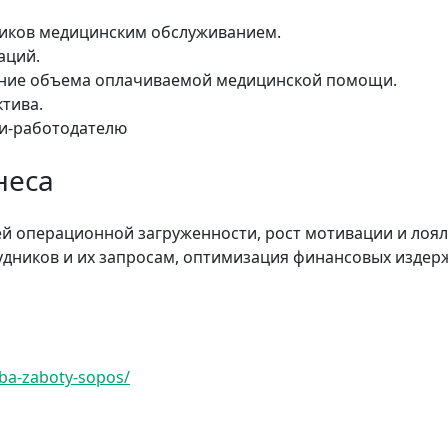
ников медицинским обслуживанием.
аций.
ение объема оплачиваемой медицинской помощи.
ктива.
ии-работодателю
неса
 операционной загруженности, рост мотивации и лояль
дников и их запросам, оптимизация финансовых издерж
hba-zaboty-sopos/