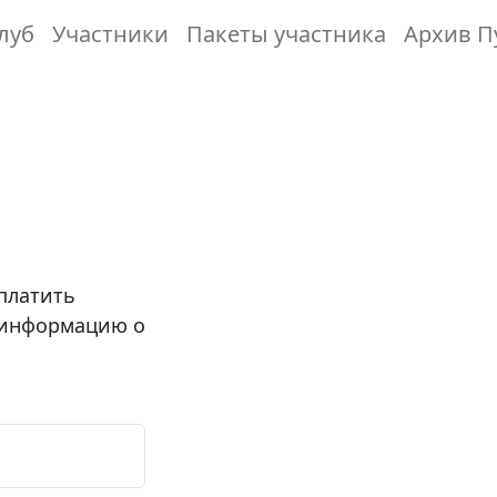
луб
Участники
Пакеты участника
Архив П
платить
 информацию о